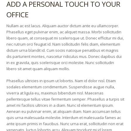
ADD A PERSONAL TOUCH TO YOUR
OFFICE
Nullam ac est lacus. Aliquam auctor dictum ante eu ullamcorper.
Phasellus eget pulvinar enim, ac aliquet massa. Morbi sollicitudin
libero quam, at consequat mi scelerisque ut. Donec efficitur mi dui,
nec rutrum orci feugiat id. Nam sollicitudin felis diam, elementum
dictum urna blandit id. Cum sociis natoque penatibus et magnis
dis parturient montes, nascetur ridiculus mus. Donec dapibus dui
in ex gravida, quis scelerisque orci molestie. Nunc sollicitudin
libero sit amet quam aliquam mollis.
Phasellus ultricies in ipsum ut lobortis. Nam id dolor nisl. Etiam
sodales elementum condimentum. Suspendisse augue nulla,
viverra at ligula eu, maximus bibendum nisl. Maecenas
pellentesque tellus vitae fermentum semper. Phasellus a turpis sit
amet mi facilisis ultrices in a diam. Nunc id elementum ipsum.
Aenean eu pulvinar enim, at aliquam diam. Nam accumsan tellus
quis urna malesuada molestie. Interdum et malesuada fames ac
ante ipsum primis in faucibus. Nunc urna erat, sollicitudin non erat
venenatis, luctus lobortis arcu. Aliquam tincidunt mi id lorem