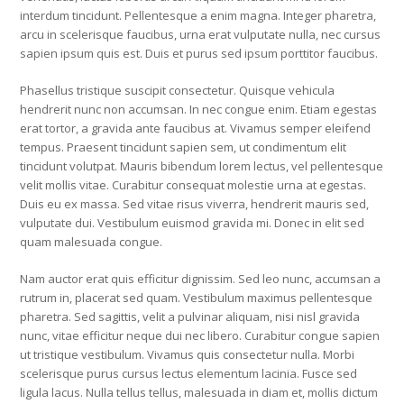
interdum tincidunt. Pellentesque a enim magna. Integer pharetra,
arcu in scelerisque faucibus, urna erat vulputate nulla, nec cursus
sapien ipsum quis est. Duis et purus sed ipsum porttitor faucibus.
Phasellus tristique suscipit consectetur. Quisque vehicula
hendrerit nunc non accumsan. In nec congue enim. Etiam egestas
erat tortor, a gravida ante faucibus at. Vivamus semper eleifend
tempus. Praesent tincidunt sapien sem, ut condimentum elit
tincidunt volutpat. Mauris bibendum lorem lectus, vel pellentesque
velit mollis vitae. Curabitur consequat molestie urna at egestas.
Duis eu ex massa. Sed vitae risus viverra, hendrerit mauris sed,
vulputate dui. Vestibulum euismod gravida mi. Donec in elit sed
quam malesuada congue.
Nam auctor erat quis efficitur dignissim. Sed leo nunc, accumsan a
rutrum in, placerat sed quam. Vestibulum maximus pellentesque
pharetra. Sed sagittis, velit a pulvinar aliquam, nisi nisl gravida
nunc, vitae efficitur neque dui nec libero. Curabitur congue sapien
ut tristique vestibulum. Vivamus quis consectetur nulla. Morbi
scelerisque purus cursus lectus elementum lacinia. Fusce sed
ligula lacus. Nulla tellus tellus, malesuada in diam et, mollis dictum