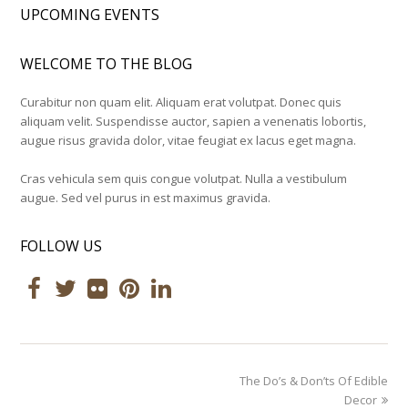
UPCOMING EVENTS
WELCOME TO THE BLOG
Curabitur non quam elit. Aliquam erat volutpat. Donec quis
aliquam velit. Suspendisse auctor, sapien a venenatis lobortis,
augue risus gravida dolor, vitae feugiat ex lacus eget magna.
Cras vehicula sem quis congue volutpat. Nulla a vestibulum
augue. Sed vel purus in est maximus gravida.
FOLLOW US
Facebook
Twitter
Flickr
Pinterest
LinkedIn
next
The Do’s & Don’ts Of Edible
post:
Decor